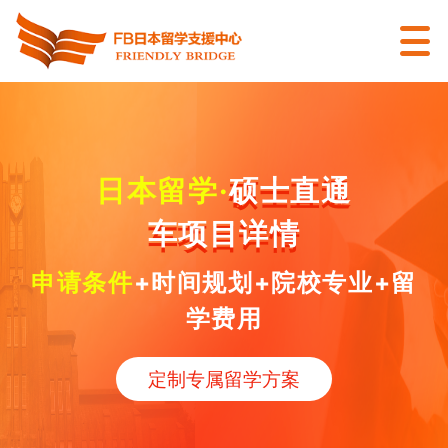
日本留学·
硕士直通
车项目详情
申请条件
+时间规划+
院校专业
+留
学费用
定制专属留学方案